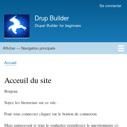
Aller
Se connecter
Menu
au
du
Drup Builder
contenu
compte
principal
Drupal Builder for beginners
de
l'utilisateur
Afficher — Navigation principale
Navigation
principale
Accueil
CV PAMBRUN Jean-Marc
La une du monde : Sciences
La une du monde
Abbaye de Solesmes
Accueil
Fil
d'Ariane
Acceuil du site
Bonjour,
Soyez les bienvenus sur ce site.
Pour vous connecter cliquer sur le bouton de connexion.
Mais auparavant si vous le souhaitez remplissez le questionnaire ci-