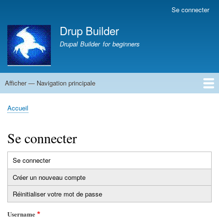
Aller
Se connecter
Menu
au
du
Drup Builder
contenu
compte
principal
Drupal Builder for beginners
de
l'utilisateur
Afficher — Navigation principale
Navigation
principale
Accueil
CV PAMBRUN Jean-Marc
La une du monde : Sciences
La une du monde
Abbaye de Solesmes
Accueil
Fil
d'Ariane
Se connecter
Se connecter
Onglets
Créer un nouveau compte
principaux
Réinitialiser votre mot de passe
Username