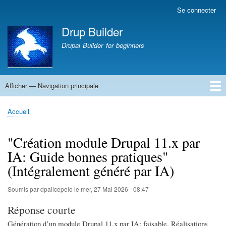
Aller
Se connecter
Menu
au
du
Drup Builder
contenu
compte
principal
Drupal Builder for beginners
de
l'utilisateur
Afficher — Navigation principale
Navigation
principale
Accueil
CV PAMBRUN Jean-Marc
La une du monde : Sciences
La une du monde
Abbaye de Solesmes
Accueil
Fil
d'Ariane
"Création module Drupal 11.x par
IA: Guide bonnes pratiques"
(Intégralement généré par IA)
Soumis par
dpalicepeio
le
mer, 27 Mai 2026 - 08:47
Réponse courte
Génération d’un module Drupal 11.x par IA: faisable. Réalisations