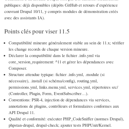
publiques: déjà disponibles (dépôts GitHub et retours d’expérience
couvrant Drupal 10/11, y compris modules de démonstration créés
avec des assistants IA).
Points clés pour viser 11.5
Compatibilité mineure généralement stable au sein de 11.x; vérifier
les change records de chaque version mineure.
Déclarer la compatibilité dans le fichier .info.yml via
core_version_requirement: ^11 et gérer les dépendances avec
Composer.
Structure attendue typique: fichier .info.yml, .module (si
nécessaire), .install (si schéma/config), routing.yml,
permissions.yml, links.menu.yml, services.yml, répertoires src/
(Controller, Plugin, Form, EventSubscriber…).
Conventions: PSR-4, injection de dépendances via services,
annotations de plugins, contrôleurs et formulaires conformes aux
API Drupal 11.
Qualité et conformité: exécuter PHP_CodeSniffer (normes Drupal),
phpstan-drupal, drupal-check; ajouter tests PHPUnit/Kernel.