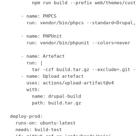
          npm run build --prefix web/themes/cust
      - name: PHPCS

        run: vendor/bin/phpcs --standard=Drupal,
      - name: PHPUnit

        run: vendor/bin/phpunit --colors=never

      - name: Artefact

        run: |

          tar -czf build.tar.gz --exclude=.git -
      - name: Upload artefact

        uses: actions/upload-artifact@v4

        with:

          name: drupal-build

          path: build.tar.gz

  deploy-prod:

    runs-on: ubuntu-latest

    needs: build-test
