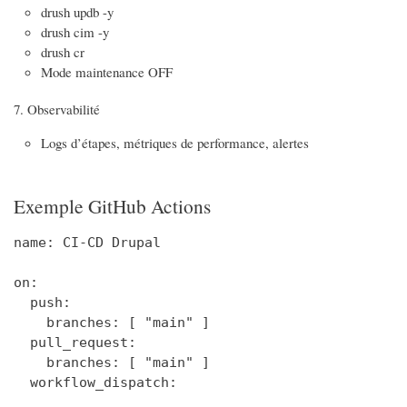
drush updb -y
drush cim -y
drush cr
Mode maintenance OFF
Observabilité
Logs d’étapes, métriques de performance, alertes
Exemple GitHub Actions
name: CI-CD Drupal

on:

  push:

    branches: [ "main" ]

  pull_request:

    branches: [ "main" ]

  workflow_dispatch:
