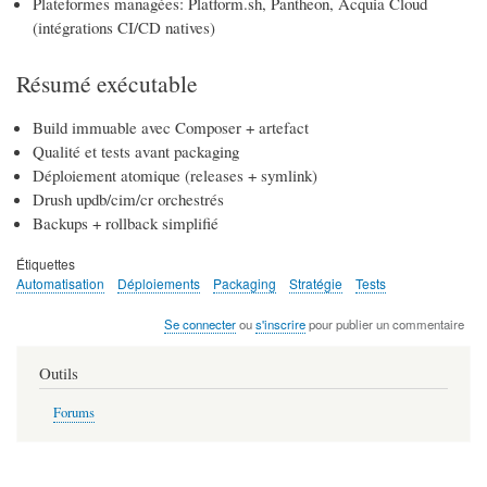
Plateformes managées: Platform.sh, Pantheon, Acquia Cloud
(intégrations CI/CD natives)
Résumé exécutable
Build immuable avec Composer + artefact
Qualité et tests avant packaging
Déploiement atomique (releases + symlink)
Drush updb/cim/cr orchestrés
Backups + rollback simplifié
Étiquettes
Automatisation
Déploiements
Packaging
Stratégie
Tests
Se connecter
ou
s'inscrire
pour publier un commentaire
Outils
Forums