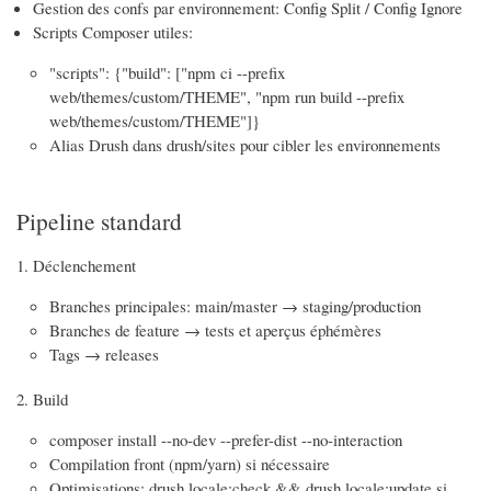
Gestion des confs par environnement: Config Split / Config Ignore
Scripts Composer utiles:
"scripts": {"build": ["npm ci --prefix
web/themes/custom/THEME", "npm run build --prefix
web/themes/custom/THEME"]}
Alias Drush dans drush/sites pour cibler les environnements
Pipeline standard
Déclenchement
Branches principales: main/master → staging/production
Branches de feature → tests et aperçus éphémères
Tags → releases
Build
composer install --no-dev --prefer-dist --no-interaction
Compilation front (npm/yarn) si nécessaire
Optimisations: drush locale:check && drush locale:update si