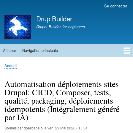
Aller
Se connecter
Menu
au
du
Drup Builder
contenu
compte
principal
Drupal Builder for beginners
de
l'utilisateur
Afficher — Navigation principale
Navigation
principale
Accueil
CV PAMBRUN Jean-Marc
La une du monde : Sciences
La une du monde
Abbaye de Solesmes
Accueil
Fil
d'Ariane
Automatisation déploiements sites
Drupal: CICD, Composer, tests,
qualité, packaging, déploiements
idempotents (Intégralement généré
par IA)
Soumis par
dpalicepeio
le
ven, 29 Mai 2026 - 15:54