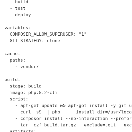
  - build

  - test

  - deploy

variables:

  COMPOSER_ALLOW_SUPERUSER: "1"

  GIT_STRATEGY: clone

cache:

  paths:

    - vendor/

build:

  stage: build

  image: php:8.2-cli

  script:

    - apt-get update && apt-get install -y git un
    - curl -sS  | php -- --install-dir=/usr/loca
    - composer install --no-interaction --prefer-
    - tar -czf build.tar.gz --exclude=.git --exc
  artifacts:
