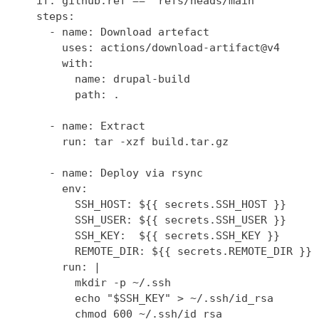
    if: github.ref == 'refs/heads/main'

    steps:

      - name: Download artefact

        uses: actions/download-artifact@v4

        with:

          name: drupal-build

          path: .

      - name: Extract

        run: tar -xzf build.tar.gz

      - name: Deploy via rsync

        env:

          SSH_HOST: ${{ secrets.SSH_HOST }}

          SSH_USER: ${{ secrets.SSH_USER }}

          SSH_KEY:  ${{ secrets.SSH_KEY }}

          REMOTE_DIR: ${{ secrets.REMOTE_DIR }}

        run: |

          mkdir -p ~/.ssh

          echo "$SSH_KEY" > ~/.ssh/id_rsa

          chmod 600 ~/.ssh/id_rsa
