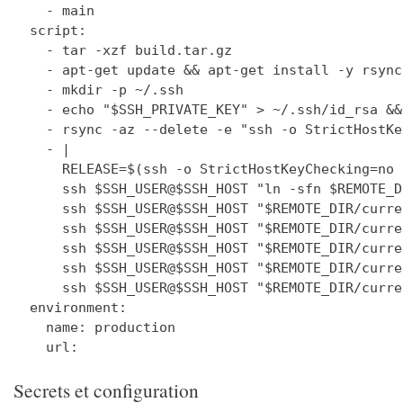
    - main

  script:

    - tar -xzf build.tar.gz

    - apt-get update && apt-get install -y rsync
    - mkdir -p ~/.ssh

    - echo "$SSH_PRIVATE_KEY" > ~/.ssh/id_rsa &&
    - rsync -az --delete -e "ssh -o StrictHostKe
    - |

      RELEASE=$(ssh -o StrictHostKeyChecking=no 
      ssh $SSH_USER@$SSH_HOST "ln -sfn $REMOTE_D
      ssh $SSH_USER@$SSH_HOST "$REMOTE_DIR/curre
      ssh $SSH_USER@$SSH_HOST "$REMOTE_DIR/curre
      ssh $SSH_USER@$SSH_HOST "$REMOTE_DIR/curre
      ssh $SSH_USER@$SSH_HOST "$REMOTE_DIR/curre
      ssh $SSH_USER@$SSH_HOST "$REMOTE_DIR/curre
  environment:

    name: production

Secrets et configuration