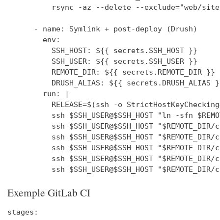
          rsync -az --delete --exclude="web/site
      - name: Symlink + post-deploy (Drush)

        env:

          SSH_HOST: ${{ secrets.SSH_HOST }}

          SSH_USER: ${{ secrets.SSH_USER }}

          REMOTE_DIR: ${{ secrets.REMOTE_DIR }}

          DRUSH_ALIAS: ${{ secrets.DRUSH_ALIAS }}
        run: |

          RELEASE=$(ssh -o StrictHostKeyChecking
          ssh $SSH_USER@$SSH_HOST "ln -sfn $REMO
          ssh $SSH_USER@$SSH_HOST "$REMOTE_DIR/c
          ssh $SSH_USER@$SSH_HOST "$REMOTE_DIR/c
          ssh $SSH_USER@$SSH_HOST "$REMOTE_DIR/c
          ssh $SSH_USER@$SSH_HOST "$REMOTE_DIR/c
Exemple GitLab CI
stages:
