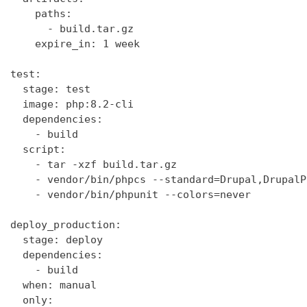
    paths:

      - build.tar.gz

    expire_in: 1 week

test:

  stage: test

  image: php:8.2-cli

  dependencies:

    - build

  script:

    - tar -xzf build.tar.gz

    - vendor/bin/phpcs --standard=Drupal,DrupalP
    - vendor/bin/phpunit --colors=never

deploy_production:

  stage: deploy

  dependencies:

    - build

  when: manual

  only:
