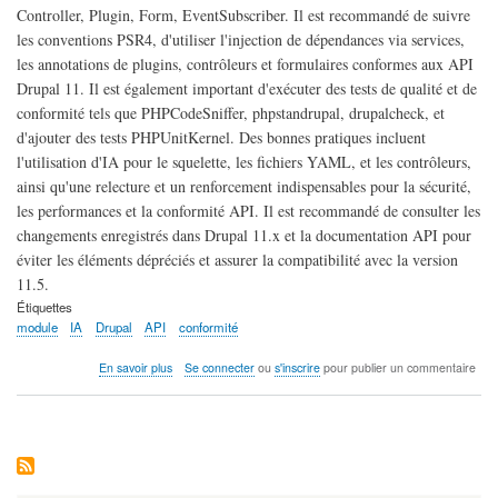
Controller, Plugin, Form, EventSubscriber. Il est recommandé de suivre
les conventions PSR4, d'utiliser l'injection de dépendances via services,
les annotations de plugins, contrôleurs et formulaires conformes aux API
Drupal 11. Il est également important d'exécuter des tests de qualité et de
conformité tels que PHPCodeSniffer, phpstandrupal, drupalcheck, et
d'ajouter des tests PHPUnitKernel. Des bonnes pratiques incluent
l'utilisation d'IA pour le squelette, les fichiers YAML, et les contrôleurs,
ainsi qu'une relecture et un renforcement indispensables pour la sécurité,
les performances et la conformité API. Il est recommandé de consulter les
changements enregistrés dans Drupal 11.x et la documentation API pour
éviter les éléments dépréciés et assurer la compatibilité avec la version
11.5.
Étiquettes
module
IA
Drupal
API
conformité
sur
En savoir plus
Se connecter
ou
s'inscrire
pour publier un commentaire
"Création
module
Drupal
11.x
par
IA:
Guide