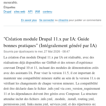
mesurable.
Étiquettes
Drupal
sites web
API
IAM
contenu
sur
En savoir plus
Se connecter
ou
s'inscrire
pour publier un commentaire
Drupal:
Plateforme
de
contenu
"Création module Drupal 11.x par IA: Guide
IA
pour
bonnes pratiques" (Intégralement généré par IA)
expériences
Soumis par
dpalicepeio
le
mer, 27 Mai 2026 - 08:47
personnalisées
et
La création d'un module Drupal 11.x par IA est réalisable, avec des
performantes
réalisations déjà disponibles sur GitHub et des retours d'expérience
(Intégralement
couvrant Drupal 10 et 11, incluant des modules de démonstration créés
généré
par
avec des assistants IA. Pour viser la version 11.5, il est important de
IA)
maintenir une compatibilité mineure stable au sein de la version 11.x en
vérifiant les changements de chaque version mineure. La compatibilité
doit être déclarée dans le fichier .info.yml via core_version_requirement
11 et les dépendances doivent être gérées avec Composer. La structure
attendue inclut des fichiers .info.yml, .module, .install, routing.yml,
permissions.yml, links.menu.yml, services.yml, et des répertoires src