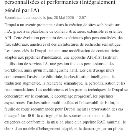
personnalisées et performantes (Intégralement
Drupal
généré par IA)
11
avec
Soumis par
dpalicepeio
le
jeu, 28 Mai 2026 - 12:57
GitLab
Drupal a un avenir prometteur dans la création de sites web basée sur
l'IA, grâce à sa plateforme de contenu structurée, extensible et orientée
API. Cette évolution permettra des expériences plus personnalisées, des
flux éditoriaux améliorés et des architectures de recherche sémantique.
Les forces clés de Drupal incluent une modélisation de contenu riche
adaptée aux pipelines d'indexation, une approche API-first facilitant
l'utilisation de services IA, une gestion fine des permissions et des
workflows, ainsi qu'un multilinguisme natif. Les cas d'usage mûrs
comprennent l'assistance éditoriale, la classification intelligente, la
traduction augmentée, la recherche sémantique, la personnalisation et les
recommandations. Les architectures et les patrons techniques de Drupal se
concentrent sur le contenu, le découplage progressif, les pipelines
asynchrones, l'orchestration multimodèles et l'observabilité. Enfin, la
feuille de route recommandée pour Drupal inclut la priorisation des cas
d'usage à fort ROI, la cartographie des sources de contenu et des
exigences de conformité, la mise en place d'un pipeline RAG minimal, le
choix d'un modèle d'hébergement adapté, et le démarrage par un pilote