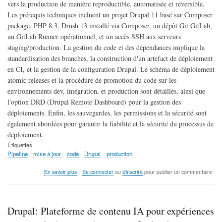
vers la production de manière reproductible, automatisée et réversible.
Les prérequis techniques incluent un projet Drupal 11 basé sur Composer
package, PHP 8.3, Drush 13 installé via Composer, un dépôt Git GitLab,
un GitLab Runner opérationnel, et un accès SSH aux serveurs
staging/production. La gestion du code et des dépendances implique la
standardisation des branches, la construction d'un artefact de déploiement
en CI, et la gestion de la configuration Drupal. Le schéma de déploiement
atomic releases et la procédure de promotion du code sur les
environnements dev, intégration, et production sont détaillés, ainsi que
l'option DRD (Drupal Remote Dashboard) pour la gestion des
déploiements. Enfin, les sauvegardes, les permissions et la sécurité sont
également abordées pour garantir la fiabilité et la sécurité du processus de
déploiement.
Étiquettes
Pipeline
mise à jour
code
Drupal
production
sur
En savoir plus
Se connecter
ou
s'inscrire
pour publier un commentaire
Pipeline
de
déploiement
sécurisé
Drupal: Plateforme de contenu IA pour expériences
de
code