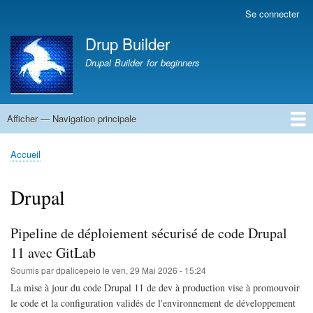
Aller
Se connecter
Menu
au
du
Drup Builder
contenu
compte
principal
Drupal Builder for beginners
de
l'utilisateur
Afficher — Navigation principale
Navigation
principale
Accueil
CV PAMBRUN Jean-Marc
La une du monde : Sciences
La une du monde
Abbaye de Solesmes
Accueil
Fil
d'Ariane
Drupal
Pipeline de déploiement sécurisé de code Drupal
11 avec GitLab
Soumis par
dpalicepeio
le
ven, 29 Mai 2026 - 15:24
La mise à jour du code Drupal 11 de dev à production vise à promouvoir
le code et la configuration validés de l'environnement de développement