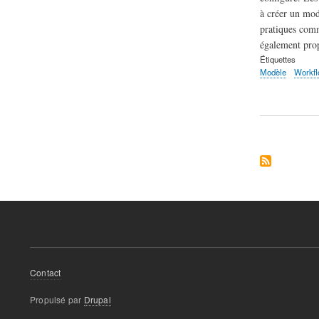
à créer un modè
pratiques comm
également prop
Étiquettes
Modèle
Workf
Menu
Contact
Pied
Propulsé par
Drupal
de