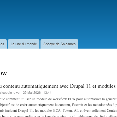
Aller
au
contenu
principal
ces
La une du monde
Abbaye de Solesmes
ow
u contenu automatiquement avec Drupal 11 et modules 
licepeio
le
ven, 29 Mai 2026 - 13:44
que comment utiliser un modèle de workflow ECA pour automatiser la génératio
'objectif est de créer automatiquement le contenu, l'extrait et les métadonnées à p
uis incluent Drupal 11, les modules ECA, Token, AI, et éventuellement Conten
 champs recommandés pour le type de contenu sont fieldaigenerate, fieldoutlin