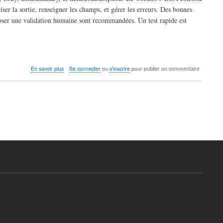
ser la sortie, renseigner les champs, et gérer les erreurs. Des bonnes
poser une validation humaine sont recommandées. Un test rapide est
sur
En savoir plus
Se connecter
ou
s'inscrire
pour publier un commentaire
Générer
du
contenu
automatiquement
avec
Drupal
11
et
modules
IA
(Intégralement
généré
par
IA)