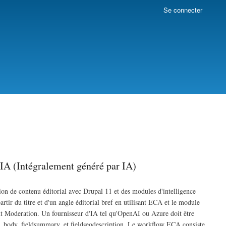
Se connecter
IA (Intégralement généré par IA)
n de contenu éditorial avec Drupal 11 et des modules d'intelligence
artir du titre et d'un angle éditorial bref en utilisant ECA et le module
t Moderation. Un fournisseur d'IA tel qu'OpenAI ou Azure doit être
e, body, fieldsummary, et fieldseodescription. Le workflow ECA consiste