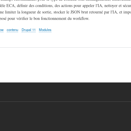
le ECA, définir des conditions, des actions pour appeler l'IA, nettoyer et sécuri
e limiter la longueur de sortie, stocker le JSON brut retourné par l'IA, et im
osé pour vérifier le bon fonctionnement du workflow.
low
contenu
Drupal 11
Modules