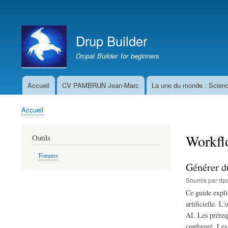
Menu
du
Drup Builder
compte
de
Drupal Builder for beginners
l'utilisateur
Accueil
CV PAMBRUN Jean-Marc
La une du monde : Scien
Navigation
principale
Accueil
Fil
d'Ariane
Workfl
Outils
Forums
Générer d
Soumis par
dpa
Ce guide expli
artificielle. L
AI. Les préreq
configuré. Les