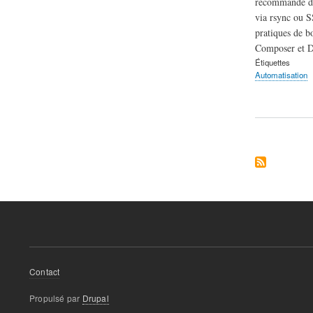
recommandé de 
via rsync ou S
pratiques de bo
Composer et Do
Étiquettes
Automatisation
Menu
Contact
Pied
Propulsé par
Drupal
de