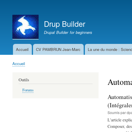
Menu
du
Drup Builder
compte
de
Drupal Builder for beginners
l'utilisateur
Accueil
CV PAMBRUN Jean-Marc
La une du monde : Scien
Navigation
principale
Accueil
Fil
d'Ariane
Automa
Outils
Forums
Automatis
(Intégral
Soumis par
dpa
L'article expl
Composer, des 