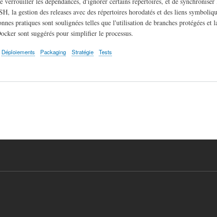
verrouiller les dépendances, d'ignorer certains répertoires, et de synchroniser 
SH, la gestion des releases avec des répertoires horodatés et des liens symboliq
nnes pratiques sont soulignées telles que l'utilisation de branches protégées et
cker sont suggérés pour simplifier le processus.
Déploiements
Packaging
Stratégie
Tests