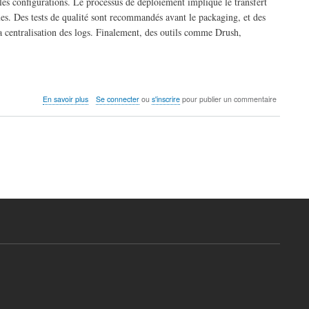
les configurations. Le processus de déploiement implique le transfert
ues. Des tests de qualité sont recommandés avant le packaging, et des
 la centralisation des logs. Finalement, des outils comme Drush,
sur
En savoir plus
Se connecter
ou
s'inscrire
pour publier un commentaire
Automatisation
déploiements
sites
Drupal:
CICD,
Composer,
tests,
qualité,
packaging,
déploiements
idempotents
(Intégralement
généré
par
IA)