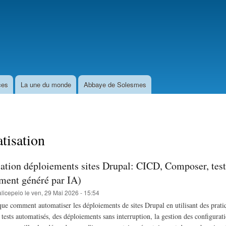
Aller
au
contenu
principal
ces
La une du monde
Abbaye de Solesmes
tisation
ation déploiements sites Drupal: CICD, Composer, test
ement généré par IA)
licepeio
le
ven, 29 Mai 2026 - 15:54
ique comment automatiser les déploiements de sites Drupal en utilisant des prati
tests automatisés, des déploiements sans interruption, la gestion des configurat