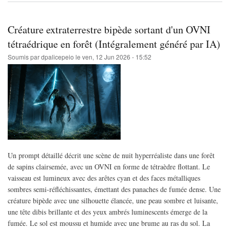
et
fabrication
d'unités
Créature extraterrestre bipède sortant d'un OVNI
autonomes
:
tétraédrique en forêt (Intégralement généré par IA)
exploration
Soumis par
dpalicepeio
le
ven, 12 Jun 2026 - 15:52
algorithmique
et
fabrication.
(Intégralement
généré
par
IA)
Un prompt détaillé décrit une scène de nuit hyperréaliste dans une forêt
de sapins clairsemée, avec un OVNI en forme de tétraèdre flottant. Le
vaisseau est lumineux avec des arêtes cyan et des faces métalliques
sombres semi-réfléchissantes, émettant des panaches de fumée dense. Une
créature bipède avec une silhouette élancée, une peau sombre et luisante,
une tête dibis brillante et des yeux ambrés luminescents émerge de la
fumée. Le sol est moussu et humide avec une brume au ras du sol. La