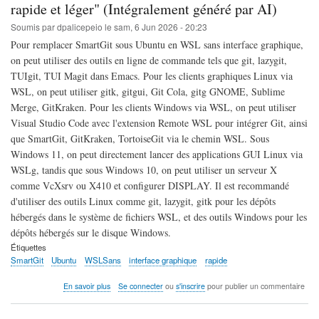
Méthode
rapide et léger" (Intégralement généré par AI)
et
Soumis par
dpalicepeio
le
sam, 6 Jun 2026 - 20:23
exemple
pour
Pour remplacer SmartGit sous Ubuntu en WSL sans interface graphique,
échange
on peut utiliser des outils en ligne de commande tels que git, lazygit,
constructif
TUIgit, TUI Magit dans Emacs. Pour les clients graphiques Linux via
(Intégralement
généré
WSL, on peut utiliser gitk, gitgui, Git Cola, gitg GNOME, Sublime
par
Merge, GitKraken. Pour les clients Windows via WSL, on peut utiliser
IA)
Visual Studio Code avec l'extension Remote WSL pour intégrer Git, ainsi
que SmartGit, GitKraken, TortoiseGit via le chemin WSL. Sous
Windows 11, on peut directement lancer des applications GUI Linux via
WSLg, tandis que sous Windows 10, on peut utiliser un serveur X
comme VcXsrv ou X410 et configurer DISPLAY. Il est recommandé
d'utiliser des outils Linux comme git, lazygit, gitk pour les dépôts
hébergés dans le système de fichiers WSL, et des outils Windows pour les
dépôts hébergés sur le disque Windows.
Étiquettes
SmartGit
Ubuntu
WSLSans
interface graphique
rapide
sur
En savoir plus
Se connecter
ou
s'inscrire
pour publier un commentaire
"Remplacer
SmartGit