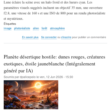
Lune éclaire la scène avec un halo froid et des lueurs cyan. Les
paramètres visuels suggérés incluent un objectif 35 mm, une ouverture
f2.8, une vitesse de 160 s et une ISO de 800 pour un rendu photoréaliste
et mystérieux.
Étiquettes
image
photoréaliste
alien
forêt
atmosphère
sur
En savoir plus
Se connecter
ou
s'inscrire
pour publier un commentaire
Créature
extraterrestre
bipède
sortant
Planète désertique hostile: dunes rouges, créatures
d'un
OVNI
exotiques, étoile jauneblanche (Intégralement
tétraédrique
généré par IA)
en
forêt
Soumis par
dpalicepeio
le
ven, 12 Jun 2026 - 15:30
(Intégralement
généré
par
IA)