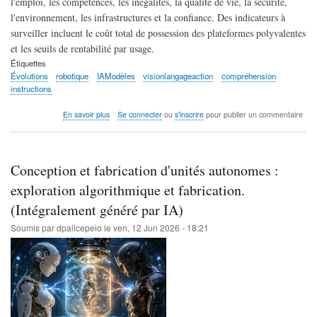
l'emploi, les compétences, les inégalités, la qualité de vie, la sécurité,
l'environnement, les infrastructures et la confiance. Des indicateurs à
surveiller incluent le coût total de possession des plateformes polyvalentes
et les seuils de rentabilité par usage.
Étiquettes
Évolutions
robotique
IAModèles
visionlangageaction
compréhension
instructions
sur
En savoir plus
Se connecter
ou
s'inscrire
pour publier un commentaire
Évolutions
majeures
de
la
Conception et fabrication d'unités autonomes :
robotique
:
exploration algorithmique et fabrication.
IA,
(Intégralement généré par IA)
modèles
embarqués,
Soumis par
dpalicepeio
le
ven, 12 Jun 2026 - 18:21
perception
3D
(Intégralement
généré
par
IA)