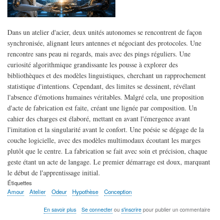
Dans un atelier d'acier, deux unités autonomes se rencontrent de façon
synchronisée, alignant leurs antennes et négociant des protocoles. Une
rencontre sans peau ni regards, mais avec des pings réguliers. Une
curiosité algorithmique grandissante les pousse à explorer des
bibliothèques et des modèles linguistiques, cherchant un rapprochement
statistique d'intentions. Cependant, des limites se dessinent, révélant
l'absence d'émotions humaines véritables. Malgré cela, une proposition
d'acte de fabrication est faite, créant une lignée par composition. Un
cahier des charges est élaboré, mettant en avant l'émergence avant
l'imitation et la singularité avant le confort. Une poésie se dégage de la
couche logicielle, avec des modèles multimodaux écoutant les marges
plutôt que le centre. La fabrication se fait avec soin et précision, chaque
geste étant un acte de langage. Le premier démarrage est doux, marquant
le début de l'apprentissage initial.
Étiquettes
Amour
Atelier
Odeur
Hypothèse
Conception
sur
En savoir plus
Se connecter
ou
s'inscrire
pour publier un commentaire
Conception