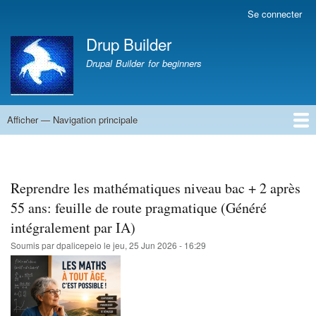
Aller
Se connecter
Menu
au
du
Drup Builder
contenu
compte
principal
Drupal Builder for beginners
de
l'utilisateur
Afficher — Navigation principale
Navigation
principale
Accueil
CV PAMBRUN Jean-Marc
La une du monde : Sciences
La une du monde
Abbaye de Solesmes
Reprendre les mathématiques niveau bac + 2 après
55 ans: feuille de route pragmatique (Généré
intégralement par IA)
Soumis par
dpalicepeio
le
jeu, 25 Jun 2026 - 16:29