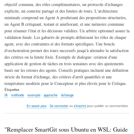
généré
objectif commun, des rôles complémentaires, un protocole d'échanges
par
explicite, un contexte partagé et des limites de tours. L'architecture
AI)
minimale comprend un Agent A produisant des propositions structurées,
un Agent B critiquant, testant et améliorant, et une mémoire commune
pour résumer l'état et les décisions validées. Un arbitre optionnel assure la
validation finale. Les gabarits de prompts définissent les rôles de chaque
agent, avec des contraintes et des formats spécifiques. Une boucle
d'orchestration permet des tours successifs jusqu'à atteindre la satisfaction
des critères ou la limite fixée. Exemple de dialogue: création d'une
application de gestion de tâches en trois semaines avec des ajustements
basés sur les retours des agents. Conseils pratiques incluent une définition
stricte du format d'échange, des critères d'arrêt quantifiés et une
température modérée pour le Concepteur et plus élevée pour le Critique.
Étiquettes
IA
méthode
exemple
approche
échange
sur
En savoir plus
Se connecter
ou
s'inscrire
pour publier un commentaire
Dialogue
entre
deux
IA
"Remplacer SmartGit sous Ubuntu en WSL: Guide
: