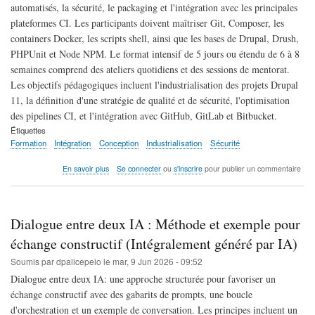
automatisés, la sécurité, le packaging et l'intégration avec les principales
plateformes CI. Les participants doivent maîtriser Git, Composer, les
containers Docker, les scripts shell, ainsi que les bases de Drupal, Drush,
PHPUnit et Node NPM. Le format intensif de 5 jours ou étendu de 6 à 8
semaines comprend des ateliers quotidiens et des sessions de mentorat.
Les objectifs pédagogiques incluent l'industrialisation des projets Drupal
11, la définition d'une stratégie de qualité et de sécurité, l'optimisation
des pipelines CI, et l'intégration avec GitHub, GitLab et Bitbucket.
Étiquettes
Formation
Intégration
Conception
Industrialisation
Sécurité
sur
En savoir plus
Se connecter
ou
s'inscrire
pour publier un commentaire
Formation
avancée
CI
pour
Dialogue entre deux IA : Méthode et exemple pour
projets
Drupal
échange constructif (Intégralement généré par IA)
11
Soumis par
dpalicepeio
le
mar, 9 Jun 2026 - 09:52
:
Conception
Dialogue entre deux IA: une approche structurée pour favoriser un
et
échange constructif avec des gabarits de prompts, une boucle
industrialisation
d'orchestration et un exemple de conversation. Les principes incluent un
(Intégralement