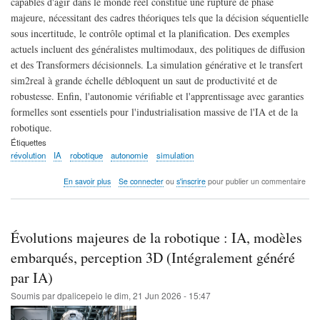
capables d'agir dans le monde réel constitue une rupture de phase
majeure, nécessitant des cadres théoriques tels que la décision séquentielle
sous incertitude, le contrôle optimal et la planification. Des exemples
actuels incluent des généralistes multimodaux, des politiques de diffusion
et des Transformers décisionnels. La simulation générative et le transfert
sim2real à grande échelle débloquent un saut de productivité et de
robustesse. Enfin, l'autonomie vérifiable et l'apprentissage avec garanties
formelles sont essentiels pour l'industrialisation massive de l'IA et de la
robotique.
Étiquettes
révolution
IA
robotique
autonomie
simulation
sur
En savoir plus
Se connecter
ou
s'inscrire
pour publier un commentaire
Révolution
IA
et
robotique:
Évolutions majeures de la robotique : IA, modèles
agents
autonomes,
embarqués, perception 3D (Intégralement généré
simulation,
par IA)
autonomie
vérifiable
Soumis par
dpalicepeio
le
dim, 21 Jun 2026 - 15:47
(Intégralement
généré