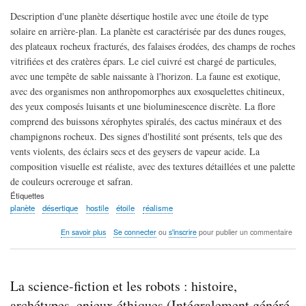
Description d'une planète désertique hostile avec une étoile de type
solaire en arrière-plan. La planète est caractérisée par des dunes rouges,
des plateaux rocheux fracturés, des falaises érodées, des champs de roches
vitrifiées et des cratères épars. Le ciel cuivré est chargé de particules,
avec une tempête de sable naissante à l'horizon. La faune est exotique,
avec des organismes non anthropomorphes aux exosquelettes chitineux,
des yeux composés luisants et une bioluminescence discrète. La flore
comprend des buissons xérophytes spiralés, des cactus minéraux et des
champignons rocheux. Des signes d'hostilité sont présents, tels que des
vents violents, des éclairs secs et des geysers de vapeur acide. La
composition visuelle est réaliste, avec des textures détaillées et une palette
de couleurs ocrerouge et safran.
Étiquettes
planète
désertique
hostile
étoile
réalisme
sur
En savoir plus
Se connecter
ou
s'inscrire
pour publier un commentaire
Planète
désertique
hostile:
dunes
La science-fiction et les robots : histoire,
rouges,
créatures
archétypes, enjeux éthiques (Intégralement généré