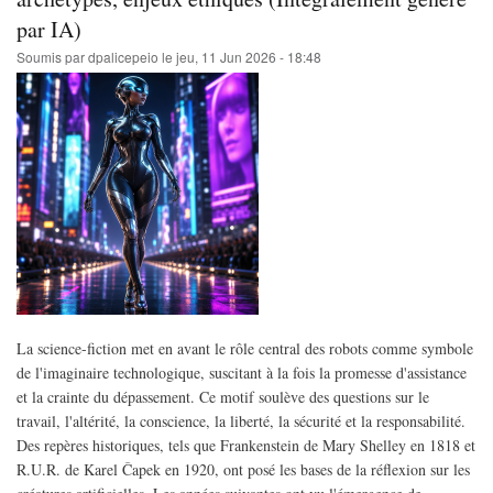
exotiques,
par IA)
étoile
jauneblanche
Soumis par
dpalicepeio
le
jeu, 11 Jun 2026 - 18:48
(Intégralement
généré
par
IA)
La science-fiction met en avant le rôle central des robots comme symbole
de l'imaginaire technologique, suscitant à la fois la promesse d'assistance
et la crainte du dépassement. Ce motif soulève des questions sur le
travail, l'altérité, la conscience, la liberté, la sécurité et la responsabilité.
Des repères historiques, tels que Frankenstein de Mary Shelley en 1818 et
R.U.R. de Karel Čapek en 1920, ont posé les bases de la réflexion sur les