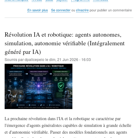
sur
En savoir plus
Se connecter
ou
s'inscrire
pour publier un commentaire
Reprendre
les
mathématiques
niveau
Révolution IA et robotique: agents autonomes,
bac
+
simulation, autonomie vérifiable (Intégralement
2
généré par IA)
après
55
Soumis par
dpalicepeio
le
dim, 21 Jun 2026 - 16:03
ans:
feuille
de
route
pragmatique
(Généré
intégralement
par
IA)
La prochaine révolution dans l'IA et la robotique se caractérise par
l'émergence d'agents généralistes capables de simulation à grande échelle
et d'autonomie vérifiable. Passer des modèles fondationnels aux agents