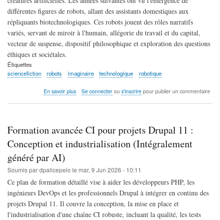
créatures artificielles. Les années suivantes ont vu l'émergence de
différentes figures de robots, allant des assistants domestiques aux
répliquants biotechnologiques. Ces robots jouent des rôles narratifs
variés, servant de miroir à l'humain, allégorie du travail et du capital,
vecteur de suspense, dispositif philosophique et exploration des questions
éthiques et sociétales.
Étiquettes
sciencefiction
robots
imaginaire
technologique
robotique
sur
En savoir plus
Se connecter
ou
s'inscrire
pour publier un commentaire
La
science-
fiction
et
Formation avancée CI pour projets Drupal 11 :
les
robots
Conception et industrialisation (Intégralement
:
généré par AI)
histoire,
archétypes,
Soumis par
dpalicepeio
le
mar, 9 Jun 2026 - 10:11
enjeux
Ce plan de formation détaillé vise à aider les développeurs PHP, les
éthiques
(Intégralement
ingénieurs DevOps et les professionnels Drupal à intégrer en continu des
généré
projets Drupal 11. Il couvre la conception, la mise en place et
par
l'industrialisation d'une chaîne CI robuste, incluant la qualité, les tests
IA)